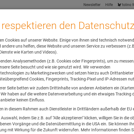
Newsletter
Hilfe
tolino
 respektieren den Datenschut
en Cookies auf unserer Website. Einige von ihnen sind technisch notwend
andere uns helfen, diese Website und unseren Service zu verbessern (z.B
Dienste wie Karten und Videos).
enden Analysemethoden (z.B. Cookies oder Fingerprints), um zu messen
her
Lesesommer
Internationale Bücher
Hörbücher
Alle Kate
nsere Seite besucht und wie sie genutzt wird. Wir verwenden
technologien zu Marketingzwecken und setzen hierzu auch Drittanbieter e
äteübergreifend Cookies, Fingerprints, Tracking-Pixel und IP-Adressen nu
rer Seite betten wir zudem Drittinhalte von anderen Anbietern ein (Karte
 Wir haben auf die weitere Datenverarbeitung und ein etwaiges Tracking 
tanbieter keinen Einfluss.
en in diesem Rahmen auch Dienstleister in Drittländern außerhalb der EU e
Entdecken 
 Auswahl, indem Sie z.B. auf "Alle akzeptieren" klicken, willigen Sie in die 
begeistern
benen Vorgänge und die Datenübermittlung in die USA ein. Sie können Ih
gung mit Wirkung für die Zukunft widerrufen. Mehr Informationen finden Si