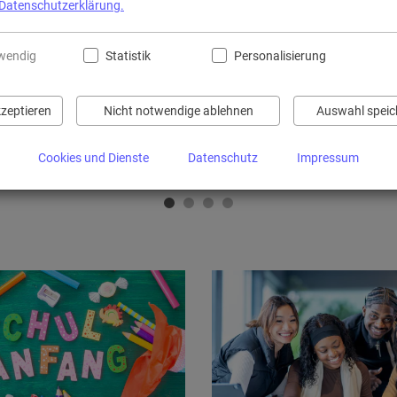
Datenschutzerklärung.
Jeden Monat empfehlen wi
uns ganz besonders ans
wendig
Statistik
Personalisierung
Neugierig?
kzeptieren
Nicht notwendige ablehnen
Auswahl speic
Cookies und Dienste
Datenschutz
Impressum