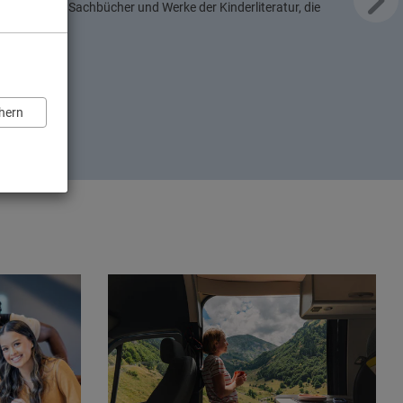
r Romane, Sachbücher und Werke der Kinderliteratur, die
prechen.
hern