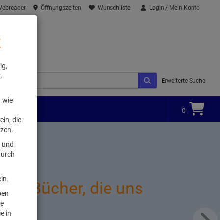
 Webreader
Öffnungszeiten
Wunschliste
Login / Mein Konto
z
ig,
.
Erweiterte Suche
, wie
gorien
0
in, die
tzen.
n und
durch
in.
Sie Bücher, die uns
oben
!
re
e in